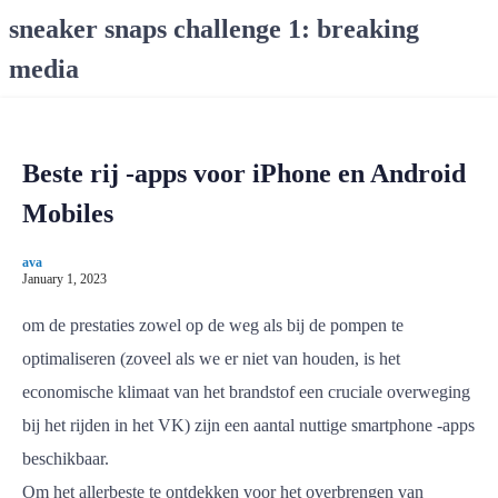
S
sneaker snaps challenge 1: breaking
k
media
i
p
t
o
Beste rij -apps voor iPhone en Android
c
o
Mobiles
n
t
ava
e
January 1, 2023
n
om de prestaties zowel op de weg als bij de pompen te
t
optimaliseren (zoveel als we er niet van houden, is het
economische klimaat van het brandstof een cruciale overweging
bij het rijden in het VK) zijn een aantal nuttige smartphone -apps
beschikbaar.
Om het allerbeste te ontdekken voor het overbrengen van