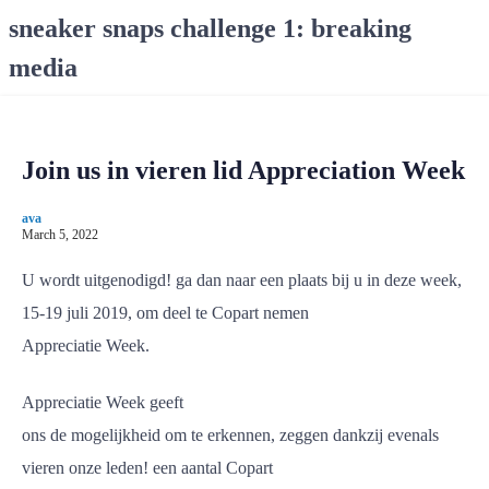
S
sneaker snaps challenge 1: breaking
k
media
i
p
t
o
Join us in vieren lid Appreciation Week
c
o
ava
n
March 5, 2022
t
e
U wordt uitgenodigd! ga dan naar een plaats bij u in deze week,
n
15-19 juli 2019, om deel te Copart nemen
t
Appreciatie Week.
Appreciatie Week geeft
ons de mogelijkheid om te erkennen, zeggen dankzij evenals
vieren onze leden! een aantal Copart